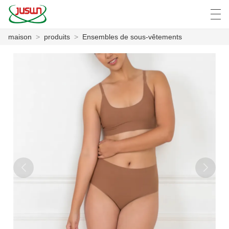
maison
>
produits
>
Ensembles de sous-vêtements
中文
Deutsch
English
Español
F
MAISON
PRODUITS
NOUVELLES
CAS
USINE
CONTACTEZ NOUS