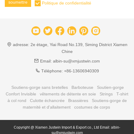
soumettre
Politique de confidentialité
adresse:
2e étage, Yiai Road No.139, Siming District Xiamen
Chine
Email:
albin-su@xmjustwin.com
Téléphone:
+86-13606940309
Soutiens-gorge sans bretelles
Barboteuse
Soutien-gorge
Confort Invisible
vêtements de détente en soie
Strings
T-shirt
à col rond
Culotte échancrée
Brassières
Soutiens-gorge de
maternité et d'allaitement
costumes de corps
Copyright @ Xiamen Justwin Import & Export co., Ltd Email: albin-
su@xmjustwin.com