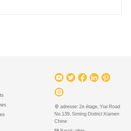
ts
mes
adresse:
2e étage, Yiai Road
No.139, Siming District Xiamen
es
Chine
Email:
albin-