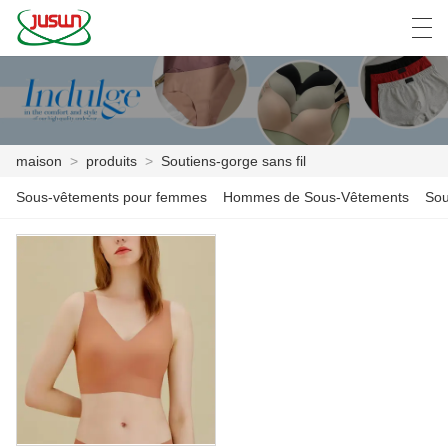
中文
Deutsch
English
Español
F
maison
>
produits
>
Soutiens-gorge sans fil
MAISON
Sous-vêtements pour femmes
Hommes de Sous-Vêtements
Sou
PRODUITS
NOUVELLES
CAS
USINE
CONTACTEZ NOUS